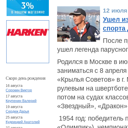
12 июля
Ушел и
спорта
После п
ушел легенда парусно
Родился в Москве в ию
заниматься с 8 апреля
Скоро день рождения
«Крылья Советов» в г.
16 августа
рулевым на швертботе
Сорокин Виктор
потом на судах классо
17 августа
Крупенин Валерий
«Звездный», «Дракон»
19 августа
Сердюк Дарья
1954 год: победитель
25 августа
Кудрицкий Анатолий
«Олимпик»), чемпионат