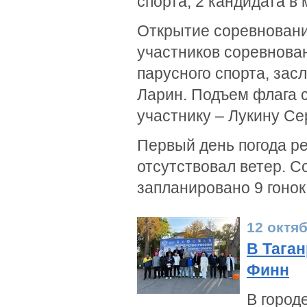
спорта, 2 кандидата в
Открытие соревновани
участников соревнова
парусного спорта, за
Ларин. Подъем флага 
участнику – Лукину Се
Первый день погода р
отсутствовал ветер. С
запланировано 9 гонок
12 октя
В Таган
Финн
В город