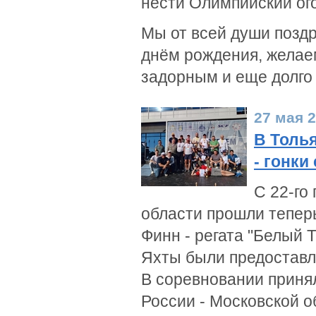
нести Олимпийский ог
Мы от всей души позд
днём рождения, желаем
задорным и еще долго
27 мая 
В Толь
- гонки
С 22-го
области прошли тепер
Финн - регата "Белый 
Яхты были предоставл
В соревновании принял
России - Московской о