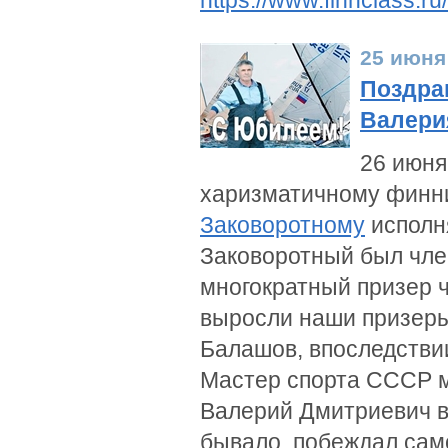
https://www.finnclass.r
25 июня
Поздра
Валери
26 июня
харизматичному финн
Заковоротному
исполня
Заковоротный был чле
многократный призер 
выросли наши призеры
Балашов, впоследстви
Мастер спорта СССР м
Валерий Дмитриевич в
бывало, побеждал само