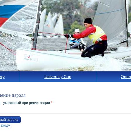
ery
University Cup
Open
ление пароля
l, указанный при регистрации
*
вый пароль
 входу