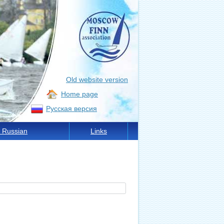
Old website version
Home page
Русская версия
 Russian
Links