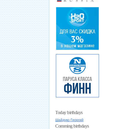
Today birthdays
Шайдуко Георгий
Comming birthdays